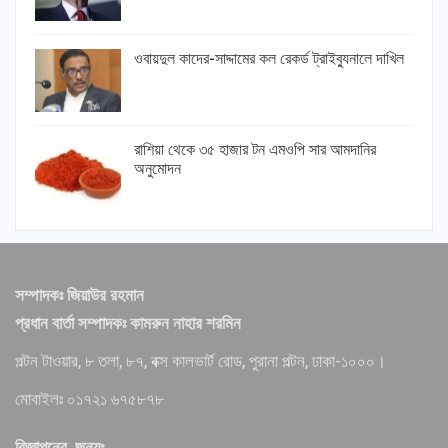
ওবায়দুল কাদের-সাদ্দামের কল রেকর্ড ট্রাইব্যুনালে দাখিল
রাশিয়া থেকে ৩৫ হাজার টন এমওপি সার আমদানির
অনুমোদন
সম্পাদকঃ জিয়াউর রহমান
প্রধান বার্তা সম্পাদকঃ কামরুন নাহার শরমিন
পল্টন টাওয়ার, ৮ তলা, ৮৭, বক্স কালভার্ট রোড, পুরানা পল্টন, ঢাকা-১০০০।
মোবাইলঃ ০১৭২১ ৬৭৫৮৭৮
বিজ্ঞাপনের জন্যঃ