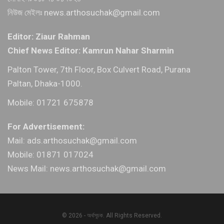
নিউজ মেইলঃ news.arthosuchak@gmail.com
Editor: Ziaur Rahman
Chief News Editor: Kamrun Nahar Sharmin
Palton Tower, 7th Floor, Box Culvert Road, Purana
Paltan, Dhaka-1000.
Mobile: 01721 675878
For Advertisement:
Mail: ads.arthosuchak@gmail.com
Mobile: 01871 017024
News Mail: news.arthosuchak@gmail.com
© 2026 - অর্থসূচক. All Rights Reserved.