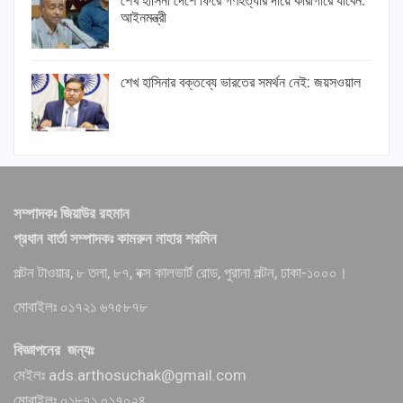
শেখ হাসিনা দেশে ফিরে গণহত্যার দায়ে কারাগারে যাবেন:
আইনমন্ত্রী
শেখ হাসিনার বক্তব্যে ভারতের সমর্থন নেই: জয়সওয়াল
সম্পাদকঃ জিয়াউর রহমান
প্রধান বার্তা সম্পাদকঃ কামরুন নাহার শরমিন
পল্টন টাওয়ার, ৮ তলা, ৮৭, বক্স কালভার্ট রোড, পুরানা পল্টন, ঢাকা-১০০০।
মোবাইলঃ ০১৭২১ ৬৭৫৮৭৮
বিজ্ঞাপনের জন্যঃ
মেইলঃ ads.arthosuchak@gmail.com
মোবাইলঃ ০১৮৭১ ০১৭০২৪