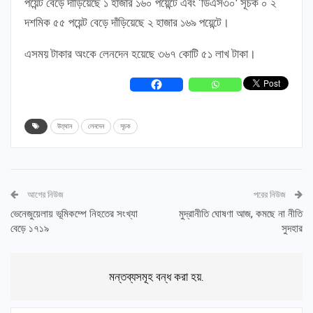
পয়েন্ট বেড়ে দাঁড়িয়েছে ১ হাজার ১৬০ পয়েন্টে এবং ‘ডিএস৩০’ সূচক ০ ২
দশমিক ৫৫ পয়েন্ট বেড়ে দাঁড়িয়েছে ২ হাজার ১৬৯ পয়েন্টে।
এসময় টাকার অংকে লেনদেন হয়েছে ৩৬৭ কোটি ৫১ লাখ টাকা।
উত্থান
লেনদেন
সূচক
আগের নিউজ
পরের নিউজ
ভেনেজুয়েলায় ভূমিকম্পে নিহতের সংখ্যা
মুদ্রানীতি ঘোষণা আজ, কমছে না নীতি
বেড়ে ১৭১৯
সুদহার
মন্তব্যসমূহ বন্ধ করা হয়.