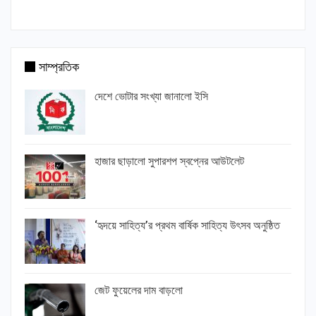
সাম্প্রতিক
দেশে ভোটার সংখ্যা জানালো ইসি
হাজার ছাড়ালো সুপারশপ স্বপ্নের আউটলেট
‘হৃদয়ে সাহিত্য’র প্রথম বার্ষিক সাহিত্য উৎসব অনুষ্ঠিত
জেট ফুয়েলের দাম বাড়লো