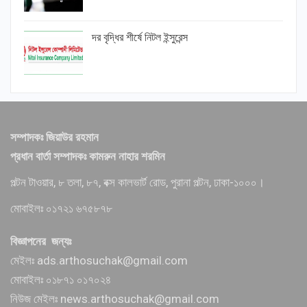
দর বৃদ্ধির শীর্ষে নিটল ইন্সুরেন্স
সম্পাদকঃ জিয়াউর রহমান
প্রধান বার্তা সম্পাদকঃ কামরুন নাহার শরমিন
পল্টন টাওয়ার, ৮ তলা, ৮৭, বক্স কালভার্ট রোড, পুরানা পল্টন, ঢাকা-১০০০।
মোবাইলঃ ০১৭২১ ৬৭৫৮৭৮
বিজ্ঞাপনের জন্যঃ
মেইলঃ ads.arthosuchak@gmail.com
মোবাইলঃ ০১৮৭১ ০১৭০২৪
নিউজ মেইলঃ news.arthosuchak@gmail.com