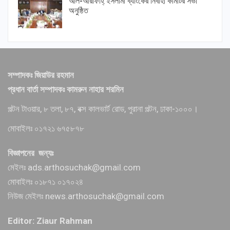
আল-আরাফাহ্ ইসলামী ব্যাংকের নির্বাহী কমিটির সভা
অনুষ্ঠিত
সম্পাদকঃ জিয়াউর রহমান
প্রধান বার্তা সম্পাদকঃ কামরুন নাহার শরমিন
পল্টন টাওয়ার, ৮ তলা, ৮৭, বক্স কালভার্ট রোড, পুরানা পল্টন, ঢাকা-১০০০।
মোবাইলঃ ০১৭২১ ৬৭৫৮৭৮
বিজ্ঞাপনের জন্যঃ
মেইলঃ ads.arthosuchak@gmail.com
মোবাইলঃ ০১৮৭১ ০১৭০২৪
নিউজ মেইলঃ news.arthosuchak@gmail.com
Editor: Ziaur Rahman