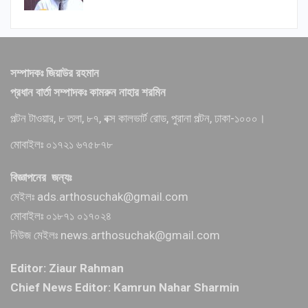
সম্পাদকঃ জিয়াউর রহমান
প্রধান বার্তা সম্পাদকঃ কামরুন নাহার শরমিন
পল্টন টাওয়ার, ৮ তলা, ৮৭, বক্স কালভার্ট রোড, পুরানা পল্টন, ঢাকা-১০০০।
মোবাইলঃ ০১৭২১ ৬৭৫৮৭৮
বিজ্ঞাপনের জন্যঃ
মেইলঃ ads.arthosuchak@gmail.com
মোবাইলঃ ০১৮৭১ ০১৭০২৪
নিউজ মেইলঃ news.arthosuchak@gmail.com
Editor: Ziaur Rahman
Chief News Editor: Kamrun Nahar Sharmin