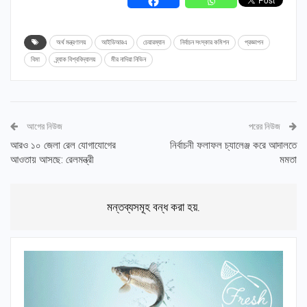
অর্থ মন্ত্রণালয়
আইডিআরএ
চেয়ারম্যান
নির্বাচন সংস্কার কমিশন
প্রজ্ঞাপন
বিমা
ব্র্যাক বিশ্ববিদ্যালয়
মীর নাদিয়া নিভিন
আগের নিউজ
পরের নিউজ
আরও ১০ জেলা রেল যোগাযোগের
নির্বাচনী ফলাফল চ্যালেঞ্জ করে আদালতে
আওতায় আসছে: রেলমন্ত্রী
মমতা
মন্তব্যসমূহ বন্ধ করা হয়.