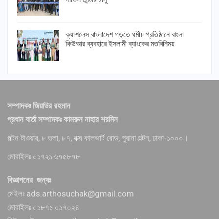
ক্যাশলেস বাংলাদেশ গড়তে ধর্মীয় প্রতিষ্ঠানে বাংলা
কিউআর ব্যবহারে ইসলামী ব্যাংকের মতবিনিময়
সম্পাদকঃ জিয়াউর রহমান
প্রধান বার্তা সম্পাদকঃ কামরুন নাহার শরমিন
পল্টন টাওয়ার, ৮ তলা, ৮৭, বক্স কালভার্ট রোড, পুরানা পল্টন, ঢাকা-১০০০।
মোবাইলঃ ০১৭২১ ৬৭৫৮৭৮
বিজ্ঞাপনের জন্যঃ
মেইলঃ ads.arthosuchak@gmail.com
মোবাইলঃ ০১৮৭১ ০১৭০২৪