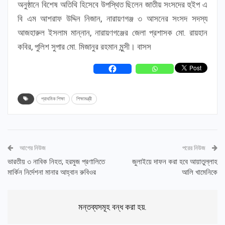
অনুষ্ঠানে বিশেষ অতিথি হিসেবে উপস্থিত ছিলেন জাতীয় সংসদের হুইপ এ
বি এম আশরাফ উদ্দিন নিজান, নারায়ণগঞ্জ ৩ আসনের সংসদ সদস্য
আজহারুল ইসলাম মান্নান, নারায়ণগঞ্জের জেলা প্রশাসক মো. রায়হান
কবির, পুলিশ সুপার মো. মিজানুর রহমান মুন্সী। বাসস
প্রাথমিক শিক্ষা
শিক্ষামন্ত্রী
আগের নিউজ
পরের নিউজ
ভারতীয় ৩ নাবিক নিহত, হরমুজ প্রণালিতে
জুলাইয়ে দাফন করা হবে আয়াতুল্লাহ
মার্কিন নির্দেশনা মানার আহ্বান রুবিওর
আলি খামেনিকে
মন্তব্যসমূহ বন্ধ করা হয়.