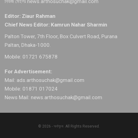
নিউজ মেইলঃ news.arthosuchak@gmail.com
Editor: Ziaur Rahman
Chief News Editor: Kamrun Nahar Sharmin
Palton Tower, 7th Floor, Box Culvert Road, Purana
Paltan, Dhaka-1000.
Mobile: 01721 675878
For Advertisement:
Mail: ads.arthosuchak@gmail.com
Mobile: 01871 017024
News Mail: news.arthosuchak@gmail.com
© 2026 - অর্থসূচক. All Rights Reserved.