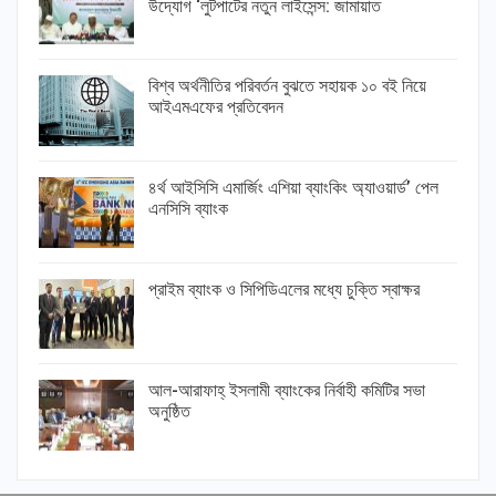
উদ্যোগ ‘লুটপাটের নতুন লাইসেন্স: জামায়াত
বিশ্ব অর্থনীতির পরিবর্তন বুঝতে সহায়ক ১০ বই নিয়ে
আইএমএফের প্রতিবেদন
৪র্থ আইসিসি এমার্জিং এশিয়া ব্যাংকিং অ্যাওয়ার্ড’ পেল
এনসিসি ব্যাংক
প্রাইম ব্যাংক ও সিপিডিএলের মধ্যে চুক্তি স্বাক্ষর
আল-আরাফাহ্ ইসলামী ব্যাংকের নির্বাহী কমিটির সভা
অনুষ্ঠিত