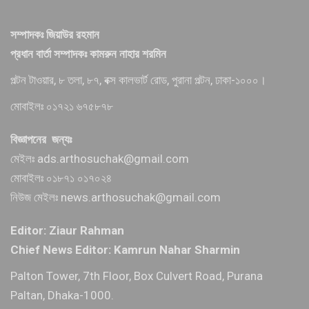
সম্পাদকঃ জিয়াউর রহমান
প্রধান বার্তা সম্পাদকঃ কামরুন নাহার শরমিন
পল্টন টাওয়ার, ৮ তলা, ৮৭, বক্স কালভার্ট রোড, পুরানা পল্টন, ঢাকা-১০০০।
মোবাইলঃ ০১৭২১ ৬৭৫৮৭৮
বিজ্ঞাপনের জন্যঃ
মেইলঃ ads.arthosuchak@gmail.com
মোবাইলঃ ০১৮৭১ ০১৭০২৪
নিউজ মেইলঃ news.arthosuchak@gmail.com
Editor: Ziaur Rahman
Chief News Editor: Kamrun Nahar Sharmin
Palton Tower, 7th Floor, Box Culvert Road, Purana
Paltan, Dhaka-1000.