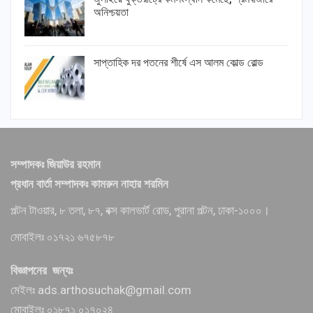
অনিশ্চয়তা
সাপ্তাহিক দর পতনের শীর্ষে এস আলম কোল্ড রোল্ড
সম্পাদকঃ জিয়াউর রহমান
প্রধান বার্তা সম্পাদকঃ কামরুন নাহার শরমিন
পল্টন টাওয়ার, ৮ তলা, ৮৭, বক্স কালভার্ট রোড, পুরানা পল্টন, ঢাকা-১০০০।
মোবাইলঃ ০১৭২১ ৬৭৫৮৭৮
বিজ্ঞাপনের জন্যঃ
মেইলঃ ads.arthosuchak@gmail.com
মোবাইলঃ ০১৮৭১ ০১৭০২৪