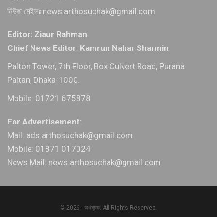
নিউজ মেইলঃ news.arthosuchak@gmail.com
Editor: Ziaur Rahman
Chief News Editor: Kamrun Nahar Sharmin
Palton Tower, 7th Floor, Box Culvert Road, Purana
Paltan, Dhaka-1000.
Mobile: 01721 675878
For Advertisement:
Mail: ads.arthosuchak@gmail.com
Mobile: 01871 017024
News Mail: news.arthosuchak@gmail.com
© 2026 - অর্থসূচক. All Rights Reserved.