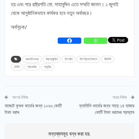
হয় এবং পরে রাষ্ট্রপতি মো. সাহাবুদ্দিন এতে সম্মতি জানান। ১ জুলাই
থেকে আনুষ্ঠানিকভাবে কার্যকর হবে নতুন অর্থবছর।
অর্থসূচক/
আমদানি শুল্ক
উচ্চপ্রযুক্তি
চিপ শিল্প
চিপ শিল্পের বিকাশে
জিডিপি
টেস্টিং
প্যাকেজিং
প্রবৃদ্ধি
আগের নিউজ
পরের নিউজ
বাজেটে কৃষক কার্ডের জন্য ১০৬২ কোটি
ফ্যামিলি কার্ডের জন্য সাড়ে ১৪ হাজার
টাকা বরাদ্দ
কোটি টাকা বরাদ্দের প্রস্তাব
মন্তব্যসমূহ বন্ধ করা হয়.