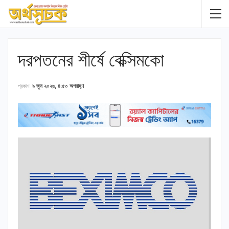
দরপতনের শীর্ষে বেক্সিমকো
প্রকাশ
৯ জুন ২০২৬, ৪:৫০ অপরাহ্ণ