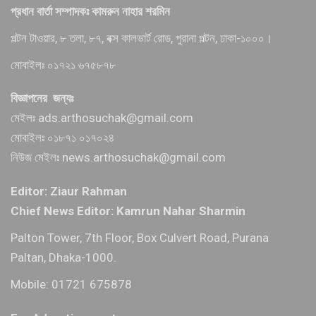
প্রধান বার্তা সম্পাদকঃ কামরুন নাহার শরমিন
পল্টন টাওয়ার, ৮ তলা, ৮৭, বক্স কালভার্ট রোড, পুরানা পল্টন, ঢাকা-১০০০।
মোবাইলঃ ০১৭২১ ৬৭৫৮৭৮
বিজ্ঞাপনের জন্যঃ
মেইলঃ ads.arthosuchak@gmail.com
মোবাইলঃ ০১৮৭১ ০১৭০২৪
নিউজ মেইলঃ news.arthosuchak@gmail.com
Editor: Ziaur Rahman
Chief News Editor: Kamrun Nahar Sharmin
Palton Tower, 7th Floor, Box Culvert Road, Purana
Paltan, Dhaka-1000.
Mobile: 01721 675878