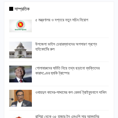
সাম্প্রতিক
৫ মন্ত্রণালয় ও দপ্তরে নতুন সচিব নিয়োগ
উপজেলা ভাইস চেয়ারম্যানদের অপসারণ প্রশ্নে
হাইকোর্টের রুল
গোলাবারুদের ঘাটতি নিয়ে তথ্য ছড়ানো ব্যক্তিদের
কারাদণ্ডের হুমকি ট্রাম্পের
ওবায়দুল কাদের-সাদ্দামের কল রেকর্ড ট্রাইব্যুনালে দাখিল
রাশিয়া থেকে ৩৫ হাজার টন এমওপি সার আমদানির