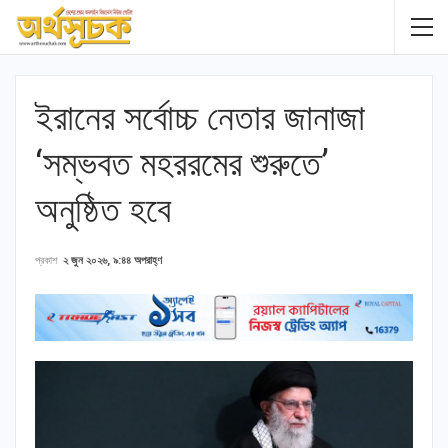
ইরানের সর্বোচ্চ নেতার জানাজা
‘সম্ভবত মহররমের শুরুতে’
অনুষ্ঠিত হবে
প্রকাশ
২ জুন ২০২৬, ৯:৪৪ অপরাহ্ণ