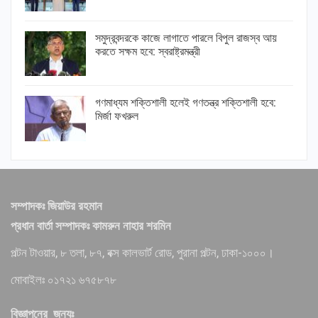
সমুদ্রবন্দরকে কাজে লাগাতে পারলে বিপুল রাজস্ব আয়
করতে সক্ষম হবে: স্বরাষ্ট্রমন্ত্রী
গণমাধ্যম শক্তিশালী হলেই গণতন্ত্র শক্তিশালী হবে:
মির্জা ফখরুল
সম্পাদকঃ জিয়াউর রহমান
প্রধান বার্তা সম্পাদকঃ কামরুন নাহার শরমিন
পল্টন টাওয়ার, ৮ তলা, ৮৭, বক্স কালভার্ট রোড, পুরানা পল্টন, ঢাকা-১০০০।
মোবাইলঃ ০১৭২১ ৬৭৫৮৭৮
বিজ্ঞাপনের জন্যঃ