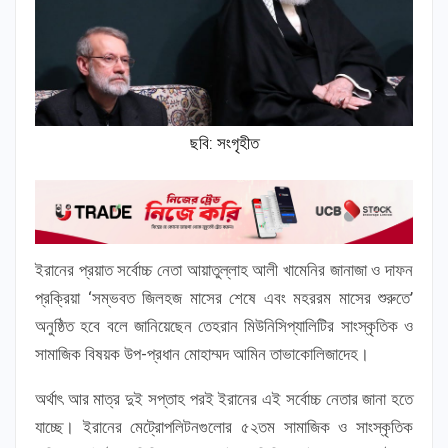
ছবি: সংগৃহীত
ইরানের প্রয়াত সর্বোচ্চ নেতা আয়াতুল্লাহ আলী খামেনির জানাজা ও দাফন
প্রক্রিয়া ‘সম্ভবত জিলহজ মাসের শেষে এবং মহররম মাসের শুরুতে’
অনুষ্ঠিত হবে বলে জানিয়েছেন তেহরান মিউনিসিপ্যালিটির সাংস্কৃতিক ও
সামাজিক বিষয়ক উপ-প্রধান মোহাম্মদ আমিন তাভাকোলিজাদেহ।
অর্থাৎ আর মাত্র দুই সপ্তাহ পরই ইরানের এই সর্বোচ্চ নেতার জানা হতে
যাচ্ছে। ইরানের মেট্রোপলিটনগুলোর ৫২তম সামাজিক ও সাংস্কৃতিক