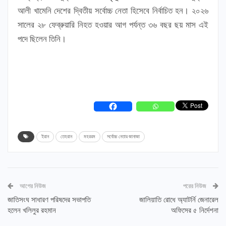
আলী খামেনি দেশের দ্বিতীয় সর্বোচ্চ নেতা হিসেবে নির্বাচিত হন। ২০২৬
সালের ২৮ ফেব্রুয়ারি নিহত হওয়ার আগ পর্যন্ত ৩৬ বছর ছয় মাস এই
পদে ছিলেন তিনি।
ইরান
তেহরান
মহররম
সর্বোচ্চ নেতার জানাজা
আগের নিউজ
পরের নিউজ
জাতিসংঘ সাধারণ পরিষদের সভাপতি
জালিয়াতি রোধে অ্যাটর্নি জেনারেল
হলেন খলিলুর রহমান
অফিসের ৫ নির্দেশনা