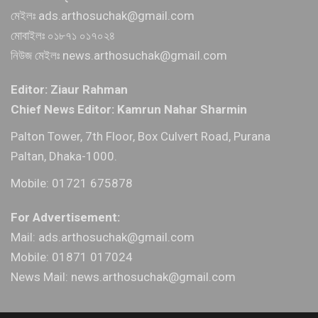
মেইলঃ ads.arthosuchak@gmail.com
মোবাইলঃ ০১৮৭১ ০১৭০২৪
নিউজ মেইলঃ news.arthosuchak@gmail.com
Editor: Ziaur Rahman
Chief News Editor: Kamrun Nahar Sharmin
Palton Tower, 7th Floor, Box Culvert Road, Purana
Paltan, Dhaka-1000.
Mobile: 01721 675878
For Advertisement:
Mail: ads.arthosuchak@gmail.com
Mobile: 01871 017024
News Mail: news.arthosuchak@gmail.com