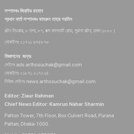
সম্পাদকঃ জিয়াউর রহমান
প্রধান বার্তা সম্পাদকঃ কামরুন নাহার শরমিন
পল্টন টাওয়ার, ৮ তলা, ৮৭, বক্স কালভার্ট রোড, পুরানা পল্টন, ঢাকা-১০০০।
মোবাইলঃ ০১৭২১ ৬৭৫৮৭৮
বিজ্ঞাপনের জন্যঃ
মেইলঃ ads.arthosuchak@gmail.com
মোবাইলঃ ০১৮৭১ ০১৭০২৪
নিউজ মেইলঃ news.arthosuchak@gmail.com
Editor: Ziaur Rahman
Chief News Editor: Kamrun Nahar Sharmin
Palton Tower, 7th Floor, Box Culvert Road, Purana
Paltan, Dhaka-1000.