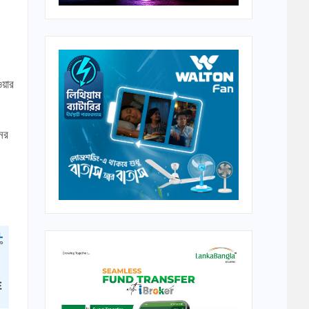
ওয়ার
নের