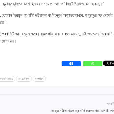
 চূড়ান্ত চুক্তির অংশ হিসেবে সমঝোতা স্মারকে বিষয়টি উল্লেখ করা হয়েছে।’
েহরান ‘হরমুজ প্রণালি’ পরিচালনা বা নিয়ন্ত্রণ অব্যাহত রাখবে, যা যুদ্ধের শুরু থেকেই
ঠেছে।
প্রণালিটি আবার খুলে দেবে। যুক্তরাষ্ট্র বারবার বলে আসছে, এই গুরুত্বপূর্ণ জ্বালানি
হণযোগ্য নয়।
জ্বালানি সরবরাহ
ডোনাল্ড ট্রাম্প
মধ্যপ্রাচ্য
পরের 
ভোক্তাপর্যায়ে বাড়ল জ্বালানি তেলের দাম, আগামী কা