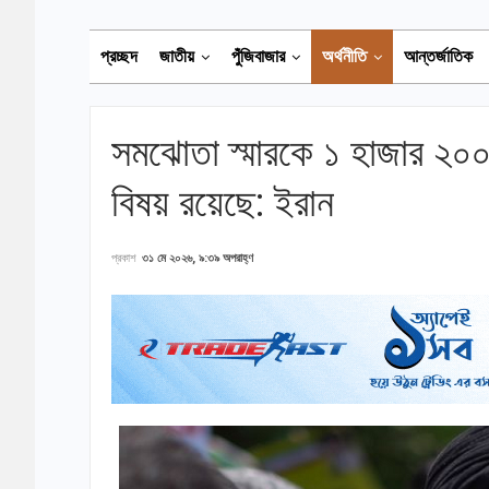
প্রচ্ছদ
জাতীয়
পুঁজিবাজার
অর্থনীতি
আন্তর্জাতিক
সমঝোতা স্মারকে ১ হাজার ২০০ 
বিষয় রয়েছে: ইরান
প্রকাশ
৩১ মে ২০২৬, ৯:৩৯ অপরাহ্ণ