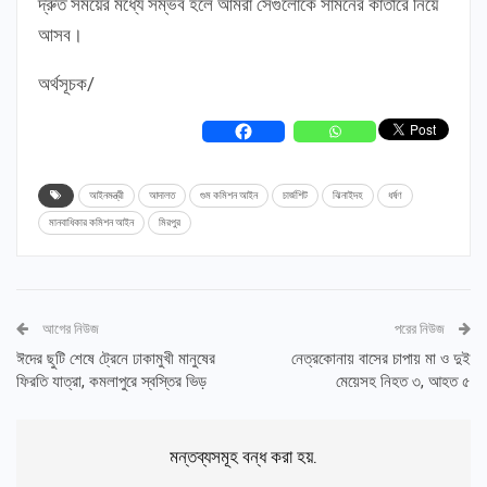
দ্রুত সময়ের মধ্যে সম্ভব হলে আমরা সেগুলোকে সামনের কাতারে নিয়ে
আসব।
অর্থসূচক/
আইনমন্ত্রী
আদালত
গুম কমিশন আইন
চার্জশিট
ঝিনাইদহ
ধর্ষণ
মানবাধিকার কমিশন আইন
মিরপুর
আগের নিউজ
পরের নিউজ
ঈদের ছুটি শেষে ট্রেনে ঢাকামুখী মানুষের
নেত্রকোনায় বাসের চাপায় মা ও দুই
ফিরতি যাত্রা, কমলাপুরে স্বস্তির ভিড়
মেয়েসহ নিহত ৩, আহত ৫
মন্তব্যসমূহ বন্ধ করা হয়.