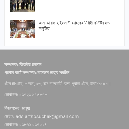
আল-আরাফাহ্ ইসলামী ব্যাংকের নির্বাহী কমিটির সভা
অনুষ্ঠিত
সম্পাদকঃ জিয়াউর রহমান
প্রধান বার্তা সম্পাদকঃ কামরুন নাহার শরমিন
পল্টন টাওয়ার, ৮ তলা, ৮৭, বক্স কালভার্ট রোড, পুরানা পল্টন, ঢাকা-১০০০।
মোবাইলঃ ০১৭২১ ৬৭৫৮৭৮
বিজ্ঞাপনের জন্যঃ
মেইলঃ ads.arthosuchak@gmail.com
মোবাইলঃ ০১৮৭১ ০১৭০২৪