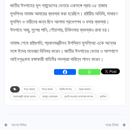
জাতীয় ঈদগাহের মূল প্যান্ডেলের ভেতরে একসঙ্গে প্রায় ৩৫ হাজার
মুসল্লির নামাজ আদায়ের ব্যবস্থা করা হয়েছিল। রাষ্ট্রীয় অতিথি, সাধারণ
মুসল্লি ও নারীদের জন্য ছিল আলাদা প্রবেশপথ ও বসার ব্যবস্থা।
ঈদগাহে অজু, সুপেয় পানি, শৌচাগার, চিকিৎসার ব্যবস্থাও রাখা হয়।
নামাজ শেষে রাষ্ট্রপতি, প্রধানমন্ত্রীসহ উপস্থিত মুসল্লিরা একে অন্যের
সঙ্গে ঈদের শুভেচ্ছা বিনিময় করেন। জাতীয় ঈদগাহের ভেতর ও আশপাশে
আইনশৃঙ্খলা রক্ষাকারী বাহিনীর সদস্যরা দায়িত্ব পালন করেন।
ঈদুল আজহা
ঈদের নামাজ
জাতীয় ঈদগাহ
প্রধান জামাত
প্রধানমন্ত্রী তারেক রহমান
বায়তুল মোকাররম
মুফতি মাওলানা মোহাম্মাদ মালেক
মুসল্লি
আগের নিউজ
পরের নিউজ