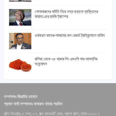
গোলাবারুদের ঘাটতি নিয়ে তথ্য ছড়ানো ব্যক্তিদের
কারাদণ্ডের হুমকি ট্রাম্পের
ওবায়দুল কাদের-সাদ্দামের কল রেকর্ড ট্রাইব্যুনালে দাখিল
রাশিয়া থেকে ৩৫ হাজার টন এমওপি সার আমদানির
অনুমোদন
সম্পাদকঃ জিয়াউর রহমান
প্রধান বার্তা সম্পাদকঃ কামরুন নাহার শরমিন
পল্টন টাওয়ার, ৮ তলা, ৮৭, বক্স কালভার্ট রোড, পুরানা পল্টন, ঢাকা-১০০০।