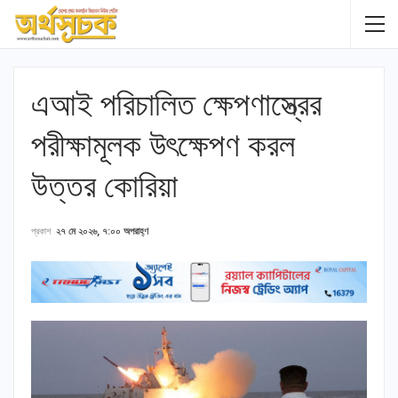
এআই পরিচালিত ক্ষেপণাস্ত্রের
পরীক্ষামূলক উৎক্ষেপণ করল
উত্তর কোরিয়া
প্রকাশ
২৭ মে ২০২৬, ৭:০০ অপরাহ্ণ