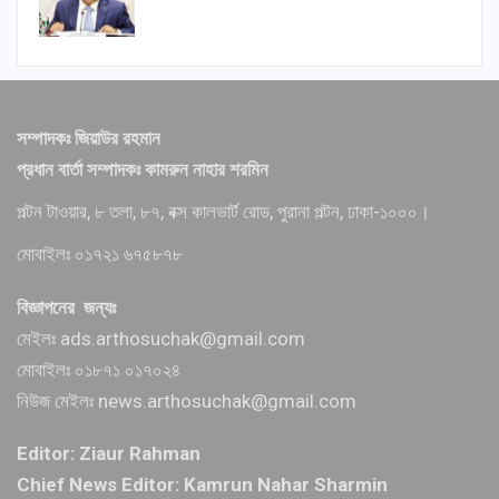
সম্পাদকঃ জিয়াউর রহমান
প্রধান বার্তা সম্পাদকঃ কামরুন নাহার শরমিন
পল্টন টাওয়ার, ৮ তলা, ৮৭, বক্স কালভার্ট রোড, পুরানা পল্টন, ঢাকা-১০০০।
মোবাইলঃ ০১৭২১ ৬৭৫৮৭৮
বিজ্ঞাপনের জন্যঃ
মেইলঃ ads.arthosuchak@gmail.com
মোবাইলঃ ০১৮৭১ ০১৭০২৪
নিউজ মেইলঃ news.arthosuchak@gmail.com
Editor: Ziaur Rahman
Chief News Editor: Kamrun Nahar Sharmin