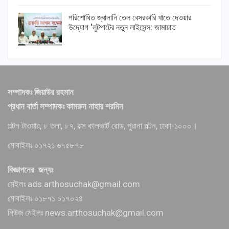
পরিশোধিত জ্বালানি তেল বেসরকারি খাতে দেওয়ার
উদ্যোগ ‘লুটপাটের নতুন লাইসেন্স: জামায়াত
সম্পাদকঃ জিয়াউর রহমান
প্রধান বার্তা সম্পাদকঃ কামরুন নাহার শরমিন
পল্টন টাওয়ার, ৮ তলা, ৮৭, বক্স কালভার্ট রোড, পুরানা পল্টন, ঢাকা-১০০০।
মোবাইলঃ ০১৭২১ ৬৭৫৮৭৮
বিজ্ঞাপনের জন্যঃ
মেইলঃ ads.arthosuchak@gmail.com
মোবাইলঃ ০১৮৭১ ০১৭০২৪
নিউজ মেইলঃ news.arthosuchak@gmail.com