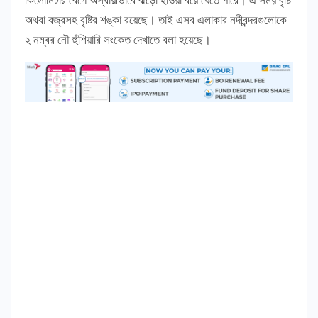
অথবা বজ্রসহ বৃষ্টির শঙ্কা রয়েছে। তাই এসব এলাকার নদীবন্দরগুলোকে
২ নম্বর নৌ হুঁশিয়ারি সংকেত দেখাতে বলা হয়েছে।