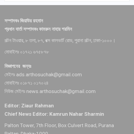
সম্পাদকঃ জিয়াউর রহমান
প্রধান বার্তা সম্পাদকঃ কামরুন নাহার শরমিন
পল্টন টাওয়ার, ৮ তলা, ৮৭, বক্স কালভার্ট রোড, পুরানা পল্টন, ঢাকা-১০০০।
মোবাইলঃ ০১৭২১ ৬৭৫৮৭৮
বিজ্ঞাপনের জন্যঃ
মেইলঃ ads.arthosuchak@gmail.com
মোবাইলঃ ০১৮৭১ ০১৭০২৪
নিউজ মেইলঃ news.arthosuchak@gmail.com
Editor: Ziaur Rahman
Chief News Editor: Kamrun Nahar Sharmin
Palton Tower, 7th Floor, Box Culvert Road, Purana
Paltan, Dhaka-1000.