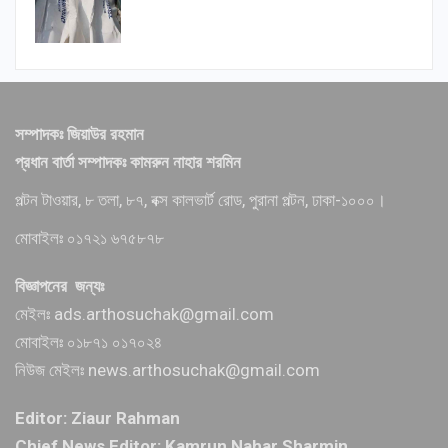
সম্পাদকঃ জিয়াউর রহমান
প্রধান বার্তা সম্পাদকঃ কামরুন নাহার শরমিন
পল্টন টাওয়ার, ৮ তলা, ৮৭, বক্স কালভার্ট রোড, পুরানা পল্টন, ঢাকা-১০০০।
মোবাইলঃ ০১৭২১ ৬৭৫৮৭৮
বিজ্ঞাপনের জন্যঃ
মেইলঃ ads.arthosuchak@gmail.com
মোবাইলঃ ০১৮৭১ ০১৭০২৪
নিউজ মেইলঃ news.arthosuchak@gmail.com
Editor: Ziaur Rahman
Chief News Editor: Kamrun Nahar Sharmin