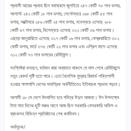
প্রবাসী আয়ের প্রবাহ ছিল যথাক্রমে জুলাইয়ে ২৪৭ কোটি ৭৮ লাখ ডলার,
আগস্টে ২৪২ কোটি ১৮ লাখ ডলার, সেপ্টেম্বরে ২৬৮ কোটি ৫৫ লাখ
ডলার, অক্টোবরে ২৫৬ কোটি ২৪ লাখ ডলার, নভেম্বরে এসেছে ২৮৮
কোটি ৯৭ লাখ ডলার, ডিসেম্বরে এসেছে ৩২২ কোটি ৩৬ লাখ ডলার।
এছাড়া জানুয়ারিতে এসেছে ৩১৭ কোটি ১৬ লাখ ডলার, ফেব্রুয়ারিতে ৩০২
কোটি ডলার, মার্চে ৩৭৫ কোটি ২২ লাখ ডলার এবং এপ্রিল মাসে এসেছে
৩১২ কোটি ৭৩ লাখ ডলারের রেমিট্যান্স।
সংশ্লিষ্টরা বলছেন, বর্তমান ধারা অব্যাহত থাকলে মে মাস শেষে রেমিট্যান্সে
নতুন রেকর্ড সৃষ্টি হতে পারে। এতে বৈদেশিক মুদ্রার রিজার্ভ শক্তিশালী
হওয়ার পাশাপাশি দেশের সামগ্রিক অর্থনীতিতেও ইতিবাচক প্রভাব পড়বে।
আগামী ২৮ মে দেশে উদযাপিত হবে পবিত্র ঈদুল আজহা। ঈদ উপলক্ষ্যে
টানা সাত দিনের ছুটি শুরুর আগে আজ ছিল সরকারি-বেসরকারি অফিস ও
ব্যাংকসহ বিভিন্ন প্রতিষ্ঠানের শেষ কর্মদিবস।
অর্থসূচক/