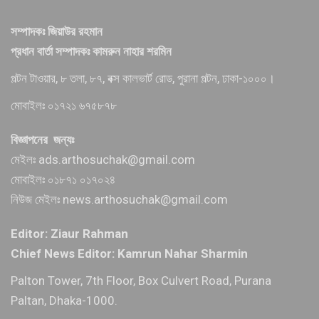
সম্পাদকঃ জিয়াউর রহমান
প্রধান বার্তা সম্পাদকঃ কামরুন নাহার শরমিন
পল্টন টাওয়ার, ৮ তলা, ৮৭, বক্স কালভার্ট রোড, পুরানা পল্টন, ঢাকা-১০০০।
মোবাইলঃ ০১৭২১ ৬৭৫৮৭৮
বিজ্ঞাপনের জন্যঃ
মেইলঃ ads.arthosuchak@gmail.com
মোবাইলঃ ০১৮৭১ ০১৭০২৪
নিউজ মেইলঃ news.arthosuchak@gmail.com
Editor: Ziaur Rahman
Chief News Editor: Kamrun Nahar Sharmin
Palton Tower, 7th Floor, Box Culvert Road, Purana
Paltan, Dhaka-1000.