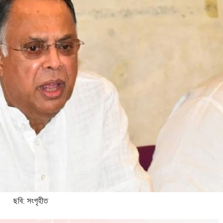
ছবি: সংগৃহীত