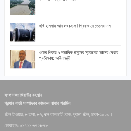
হুথি হামলায় আবারও চড়ল বিশ্ববাজারে তেলের দাম
গুমের শিকার ৭ শতাধিক মানুষের স্বজনেরা তাদের ফেরার
প্রতীক্ষায়: আইনমন্ত্রী
সম্পাদকঃ জিয়াউর রহমান
প্রধান বার্তা সম্পাদকঃ কামরুন নাহার শরমিন
পল্টন টাওয়ার, ৮ তলা, ৮৭, বক্স কালভার্ট রোড, পুরানা পল্টন, ঢাকা-১০০০।
মোবাইলঃ ০১৭২১ ৬৭৫৮৭৮