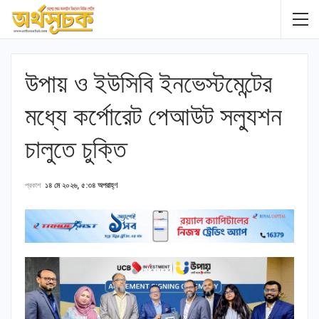
উপায় ও ইউসিবি ইনভেস্টমেন্টের
মধ্যে কর্পোরেট পেআউট সল্যুশন
চালুতে চুক্তি
প্রকাশ
১৪ মে ২০২৬, ৫:৩৪ অপরাহ্ণ