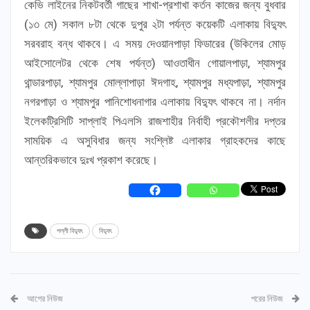
কেভি লাইনের নিকটবর্তী গাছের শাখা-প্রশাখা কর্তন কাজের জন্য বুধবার
(১৩ মে) সকাল ৮টা থেকে দুপুর ২টা পর্যন্ত কয়েকটি এলাকায় বিদ্যুৎ
সরবরাহ বন্ধ থাকবে। এ সময় দেওয়ানপাড়া ফিডারের (উকিলের মোড়
আইসোলেটর থেকে শেষ পর্যন্ত) আওতাধীন গোয়ালপাড়া, শ্যামপুর
থান্ডারপাড়া, শ্যামপুর মোল্লাপাড়া ঈদগাহ, শ্যামপুর মধ্যপাড়া, শ্যামপুর
নগরপাড়া ও শ্যামপুর পানিশোধনাগার এলাকায় বিদ্যুৎ থাকবে না। নর্দান
ইলেকট্রিসিটি সাপ্লাই পিএলসি রাজশাহীর নির্বাহী প্রকৌশলীর দপ্তর
সাময়িক এ অসুবিধার জন্য সংশ্লিষ্ট এলাকার গ্রাহকদের কাছে
আন্তরিকভাবে দুঃখ প্রকাশ করেছে।
পল্লী বিদ্যুৎ
বিদ্যুৎ
আগের নিউজ
পরের নিউজ