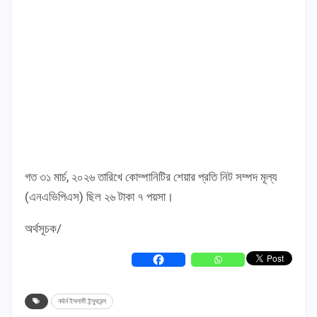
গত ৩১ মার্চ, ২০২৬ তারিখে কোম্পানিটির শেয়ার প্রতি নিট সম্পদ মূল্য
(এনএভিপিএস) ছিল ২৬ টাকা ৭ পয়সা।
অর্থসূচক/
নর্দার্ন ইসলামী ইন্স্যুরেন্স