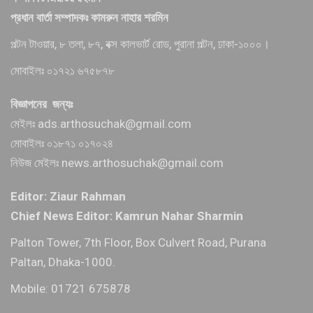
প্রধান বার্তা সম্পাদকঃ কামরুন নাহার শরমিন
পল্টন টাওয়ার, ৮ তলা, ৮৭, বক্স কালভার্ট রোড, পুরানা পল্টন, ঢাকা-১০০০।
মোবাইলঃ ০১৭২১ ৬৭৫৮৭৮
বিজ্ঞাপনের জন্যঃ
মেইলঃ ads.arthosuchak@gmail.com
মোবাইলঃ ০১৮৭১ ০১৭০২৪
নিউজ মেইলঃ news.arthosuchak@gmail.com
Editor: Ziaur Rahman
Chief News Editor: Kamrun Nahar Sharmin
Palton Tower, 7th Floor, Box Culvert Road, Purana
Paltan, Dhaka-1000.
Mobile: 01721 675878