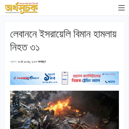
লেবাননে ইসরায়েলি বিমান হামলায়
নিহত ৩১
প্রকাশ
৯ মে ২০২৬, ২:১৭ অপরাহ্ণ