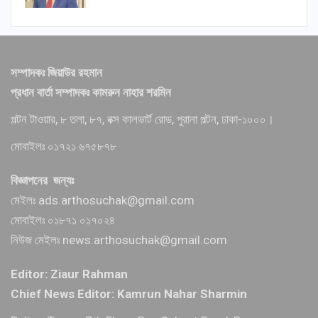
সম্পাদকঃ জিয়াউর রহমান
প্রধান বার্তা সম্পাদকঃ কামরুন নাহার শরমিন
পল্টন টাওয়ার, ৮ তলা, ৮৭, বক্স কালভার্ট রোড, পুরানা পল্টন, ঢাকা-১০০০।
মোবাইলঃ ০১৭২১ ৬৭৫৮৭৮
বিজ্ঞাপনের জন্যঃ
মেইলঃ ads.arthosuchak@gmail.com
মোবাইলঃ ০১৮৭১ ০১৭০২৪
নিউজ মেইলঃ news.arthosuchak@gmail.com
Editor: Ziaur Rahman
Chief News Editor: Kamrun Nahar Sharmin