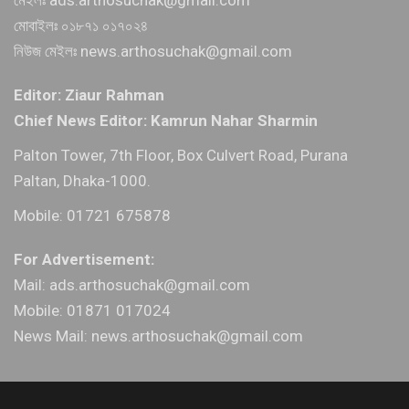
মেইলঃ ads.arthosuchak@gmail.com
মোবাইলঃ ০১৮৭১ ০১৭০২৪
নিউজ মেইলঃ news.arthosuchak@gmail.com
Editor: Ziaur Rahman
Chief News Editor: Kamrun Nahar Sharmin
Palton Tower, 7th Floor, Box Culvert Road, Purana
Paltan, Dhaka-1000.
Mobile: 01721 675878
For Advertisement:
Mail: ads.arthosuchak@gmail.com
Mobile: 01871 017024
News Mail: news.arthosuchak@gmail.com