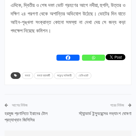
এদিকে, দ্বিতীয় ও শেষ দফা ভোট গ্রহণের আগে নদীয়া, হুগলি, উত্তর ও
দক্ষিণ ২৪ পরগণা থেকে অশান্তির অভিযোগ উঠেছে। ভোটের দিন যাতে
আইন-শৃঙ্খলা সংক্রান্ত কোনো সমস্যা না দেখা দেয় সে জন্য কড়া
পদক্ষেপ নিয়েছে কমিশন।
মমতা
মমতা ব্যানার্জী
শুভেন্দু অধিকারী
হেভিওয়েট
আগের নিউজ
পরের নিউজ
হরমুজ প্রণালিতে ইরানের টোল
স্ট্যান্ডার্ড ইন্স্যুরেন্সের লভ্যাংশ ঘোষণা
প্রত্যাখ্যান জিসিসির