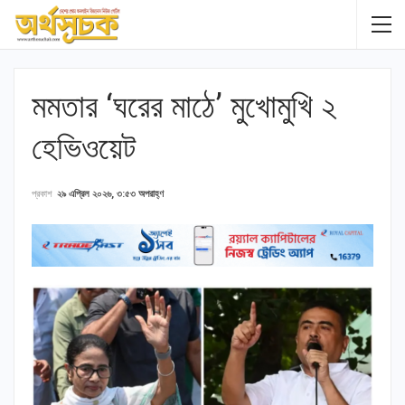
মমতার ‘ঘরের মাঠে’ মুখোমুখি ২
হেভিওয়েট
প্রকাশ
২৯ এপ্রিল ২০২৬, ৩:৫৩ অপরাহ্ণ