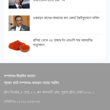
ওবায়দুল কাদের-সাদ্দামের কল রেকর্ড ট্রাইব্যুনালে দাখিল
রাশিয়া থেকে ৩৫ হাজার টন এমওপি সার আমদানির
অনুমোদন
সম্পাদকঃ জিয়াউর রহমান
প্রধান বার্তা সম্পাদকঃ কামরুন নাহার শরমিন
পল্টন টাওয়ার, ৮ তলা, ৮৭, বক্স কালভার্ট রোড, পুরানা পল্টন, ঢাকা-১০০০।
মোবাইলঃ ০১৭২১ ৬৭৫৮৭৮