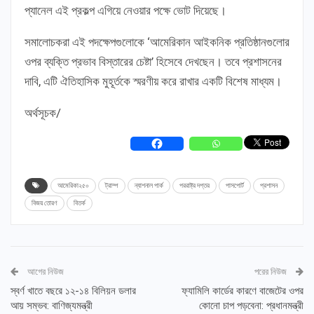
প্যানেল এই প্রকল্প এগিয়ে নেওয়ার পক্ষে ভোট দিয়েছে।
সমালোচকরা এই পদক্ষেপগুলোকে ‘আমেরিকান আইকনিক প্রতিষ্ঠানগুলোর
ওপর ব্যক্তি প্রভাব বিস্তারের চেষ্টা’ হিসেবে দেখছেন। তবে প্রশাসনের
দাবি, এটি ঐতিহাসিক মুহূর্তকে স্মরণীয় করে রাখার একটি বিশেষ মাধ্যম।
অর্থসূচক/
আমেরিকা২৫০
ট্রাম্প
ন্যাশনাল পার্ক
পররাষ্ট্র দপ্তর
পাসপোর্ট
প্রশাসন
বিজয় তোরণ
বিতর্ক
আগের নিউজ
পরের নিউজ
স্বর্ণ খাতে বছরে ১২-১৪ বিলিয়ন ডলার
ফ্যামিলি কার্ডের কারণে বাজেটের ওপর
আয় সম্ভব: বাণিজ্যমন্ত্রী
কোনো চাপ পড়বেনা: প্রধানমন্ত্রী