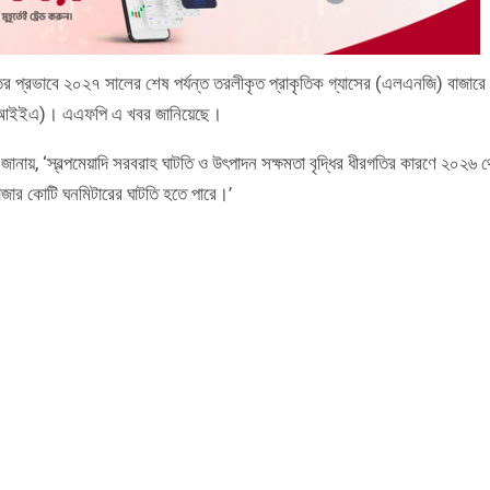
ষতির প্রভাবে ২০২৭ সালের শেষ পর্যন্ত তরলীকৃত প্রাকৃতিক গ্যাসের (এলএনজি) বাজারে
থা (আইইএ)। এএফপি এ খবর জানিয়েছে।
 জানায়, ‘স্বল্পমেয়াদি সরবরাহ ঘাটতি ও উৎপাদন সক্ষমতা বৃদ্ধির ধীরগতির কারণে ২০২৬ 
জার কোটি ঘনমিটারের ঘাটতি হতে পারে।’