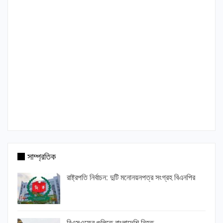
সাম্প্রতিক
রাষ্ট্রপতি নির্বাচন: দুটি মনোনয়নপত্র সংগ্রহ বিএনপির
বিএসএফের গুলিতে বাংলাদেশি নিহত