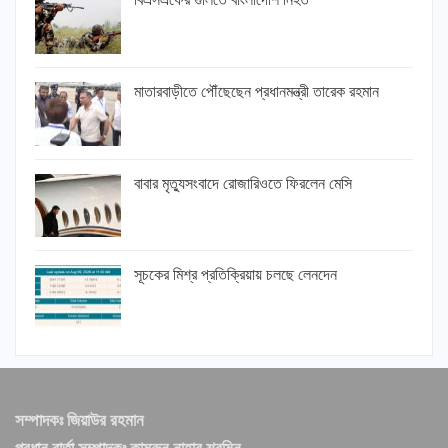
মাতারবাড়ীতে পৌঁছেছেন প্রধানমন্ত্রী তারেক রহমান
বাবার মৃত্যুসংবাদে রোজারিওতে ফিরলেন মেসি
সূচকের মিশ্র প্রতিক্রিয়ায় চলছে লেনদেন
সম্পাদকঃ জিয়াউর রহমান
প্রধান বার্তা সম্পাদকঃ কামরুন নাহার শরমিন