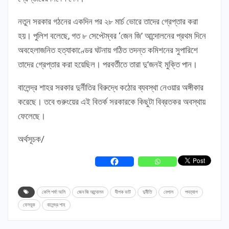
নতুন সরকার গঠনের একদিন পর ২৮ মার্চ ভোরে তাদের গ্রেপ্তার করা
হয়। পুলিশ বলেছে, গত ৮ সেপ্টেম্বর ‘জেন জি’ আন্দোলনের প্রথম দিনে
অবহেলাজনিত হত্যাকাণ্ডের ঘটনায় গঠিত তদন্ত কমিশনের সুপারিশে
তাদের গ্রেপ্তার করা হয়েছিল। পরবর্তীতে তারা দু’জনই মুক্তি পান।
বালেন্দ্র শাহর সরকার দুর্নীতির বিরুদ্ধে কঠোর ব্যবস্থা নেওয়ার অঙ্গীকার
করেছে। তবে গুরুংয়ের এই বিতর্ক সরকারকে কিছুটা বিব্রতকর অবস্থায়
ফেলেছে।
অর্থসূচক/
কেপি শর্মা অলি
জেন জি আন্দোলন
দীপক ভাট
দুর্নীতি
নেপাল
পদত্যাগ
ফেসবুক
বালেন্দ্র শাহ