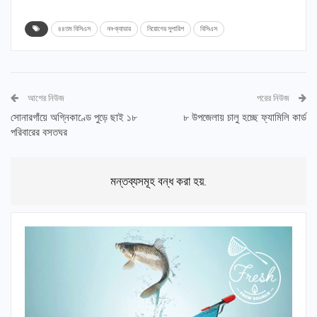
৪৪তম বিসিএস
নন-ক্যাডার
নিয়োগের সুপারিশ
বিসিএস
আগের নিউজ
পরের নিউজ
সোনারগাঁয়ে অগ্নিকাণ্ডে পুড়ে ছাই ১৮
৮ উপজেলায় চালু হচ্ছে ফ্যামিলি কার্ড
পরিবারের বসতঘর
মন্তব্যসমূহ বন্ধ করা হয়.