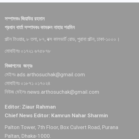
সম্পাদকঃ জিয়াউর রহমান
প্রধান বার্তা সম্পাদকঃ কামরুন নাহার শরমিন
পল্টন টাওয়ার, ৮ তলা, ৮৭, বক্স কালভার্ট রোড, পুরানা পল্টন, ঢাকা-১০০০।
মোবাইলঃ ০১৭২১ ৬৭৫৮৭৮
বিজ্ঞাপনের জন্যঃ
মেইলঃ ads.arthosuchak@gmail.com
মোবাইলঃ ০১৮৭১ ০১৭০২৪
নিউজ মেইলঃ news.arthosuchak@gmail.com
Editor: Ziaur Rahman
Chief News Editor: Kamrun Nahar Sharmin
Palton Tower, 7th Floor, Box Culvert Road, Purana
Paltan, Dhaka-1000.