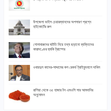
উপজেলা ভাইস চেয়ারম্যানদের অপসারণ প্রশ্নে
হাইকোর্টের রুল
গোলাবারুদের ঘাটতি নিয়ে তথ্য ছড়ানো ব্যক্তিদের
কারাদণ্ডের হুমকি ট্রাম্পের
ওবায়দুল কাদের-সাদ্দামের কল রেকর্ড ট্রাইব্যুনালে দাখিল
রাশিয়া থেকে ৩৫ হাজার টন এমওপি সার আমদানির
অনুমোদন