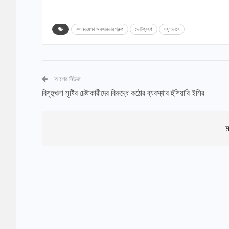
কমনওয়েলথ অবজারভার গ্রুপ
ভোটগ্রহণ
মসৃণভাবে
আগের নিউজ
বিশৃঙ্খলা সৃষ্টির চেষ্টাকারীদের বিরুদ্ধে কঠোর ব্যবস্থার হুঁশিয়ারি ইসির
ম