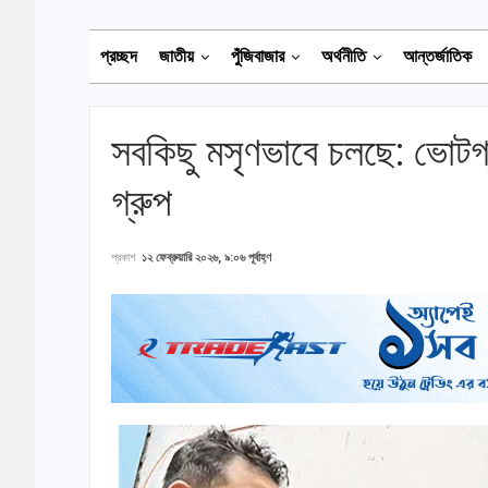
প্রচ্ছদ
জাতীয়
পুঁজিবাজার
অর্থনীতি
আন্তর্জাতিক
সবকিছু মসৃণভাবে চলছে: ভোটগ
গ্রুপ
প্রকাশ
১২ ফেব্রুয়ারি ২০২৬, ৯:০৬ পূর্বাহ্ণ