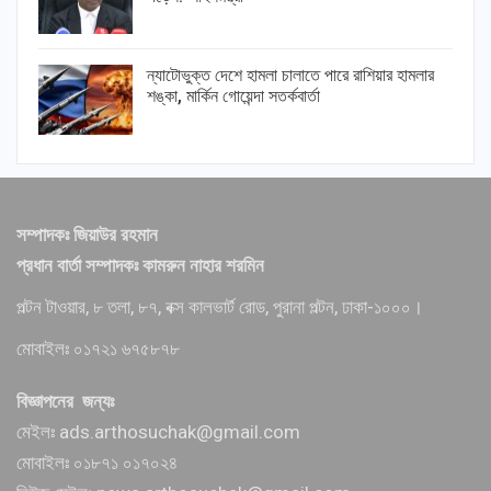
ন্যাটোভুক্ত দেশে হামলা চালাতে পারে রাশিয়ার হামলার
শঙ্কা, মার্কিন গোয়েন্দা সতর্কবার্তা
সম্পাদকঃ জিয়াউর রহমান
প্রধান বার্তা সম্পাদকঃ কামরুন নাহার শরমিন
পল্টন টাওয়ার, ৮ তলা, ৮৭, বক্স কালভার্ট রোড, পুরানা পল্টন, ঢাকা-১০০০।
মোবাইলঃ ০১৭২১ ৬৭৫৮৭৮
বিজ্ঞাপনের জন্যঃ
মেইলঃ ads.arthosuchak@gmail.com
মোবাইলঃ ০১৮৭১ ০১৭০২৪