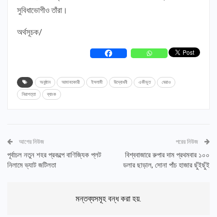
সুবিধাভোগীও তাঁরা।
অর্থসূচক/
অনুষ্ঠান
আমানতকারী
ইসলামী
উদ্বোধনী
একীভূত
ঘেরাও
নিরাপত্তা
ব্যাংক
আগের নিউজ
পরের নিউজ
পূর্বাচল নতুন শহর প্রকল্পে বাণিজ্যিক প্লট
বিশ্ববাজারে রুপার দাম প্রথমবার ১০০
নিলামে ভ্যাট জটিলতা
ডলার ছাড়াল, সোনা পাঁচ হাজার ছুঁইছুঁই
মন্তব্যসমূহ বন্ধ করা হয়.