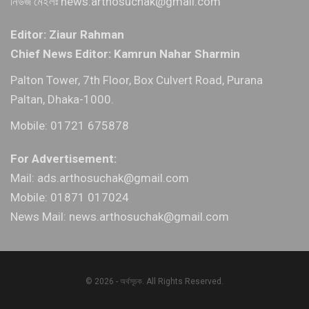
নিউজ মেইলঃ news.arthosuchak@gmail.com
Editor: Ziaur Rahman
Chief News Editor: Kamrun Nahar Sharmin
Palton Tower, 7th Floor, Box Culvert Road, Purana
Paltan, Dhaka-1000.
Mobile: 01721 675878
For Advertisement:
Mail: ads.arthosuchak@gmail.com
Mobile: 01871 017024
News Mail: news.arthosuchak@gmail.com
© 2026 - অর্থসূচক. All Rights Reserved.