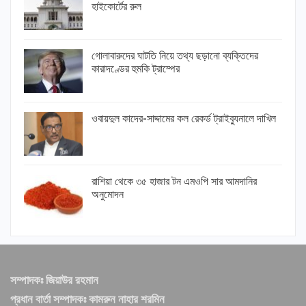
হাইকোর্টের রুল
গোলাবারুদের ঘাটতি নিয়ে তথ্য ছড়ানো ব্যক্তিদের
কারাদণ্ডের হুমকি ট্রাম্পের
ওবায়দুল কাদের-সাদ্দামের কল রেকর্ড ট্রাইব্যুনালে দাখিল
রাশিয়া থেকে ৩৫ হাজার টন এমওপি সার আমদানির
অনুমোদন
সম্পাদকঃ জিয়াউর রহমান
প্রধান বার্তা সম্পাদকঃ কামরুন নাহার শরমিন