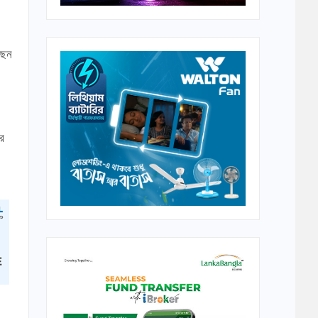
ছেন
র