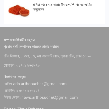
রাশিয়া থেকে ৩৫ হাজার টন এমওপি সার আমদানির
অনুমোদন
সম্পাদকঃ জিয়াউর রহমান
প্রধান বার্তা সম্পাদকঃ কামরুন নাহার শরমিন
পল্টন টাওয়ার, ৮ তলা, ৮৭, বক্স কালভার্ট রোড, পুরানা পল্টন, ঢাকা-১০০০।
মোবাইলঃ ০১৭২১ ৬৭৫৮৭৮
বিজ্ঞাপনের জন্যঃ
মেইলঃ ads.arthosuchak@gmail.com
মোবাইলঃ ০১৮৭১ ০১৭০২৪
নিউজ মেইলঃ news.arthosuchak@gmail.com
Editor: Ziaur Rahman