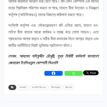
আর্থিক জরিমানা আরোপ করা যেতে পারে। যদি কোন কোম্পানী এক মাসের
মধ্যে প্রিমিয়াম পরিশোধ করতে না পারে, তাহলে বীমা উন্নয়ন ও নিয়ন্ত্রণ
কর্তৃপক্ষ (আইডিআরএ) তাদের বিরুদ্ধে জরিমানা করতে পারে।
সংশ্লিষ্ট কর্তৃপক্ষ এবং স্টেকহোল্ডারগণ যদি এগিয়ে আসে, তাহলে নন-
লাইফ বীমা খাতকে আরো কার্যকর ও স্বচ্ছ করে তোলা সম্ভব। এতে
গ্রাহকদের আস্থা বাড়বে ও সঠিক বীমা কভারেজ নিতে আগ্রহ বাড়বে এবং
জাতীয় অর্থনীতিতে বিরাট ভূমিকার প্রতিফলন ঘটবে।
লেখক:
আহমেদ সাইফুদ্দীন চৌধুরী, মুখ্য নির্বাহী কর্মকর্তা
বাংলাদেশ
জেনারেল ইনসিওরেন্স কোম্পানী পিএলসি
নন-লাইফ
নন-লাইফ বীমা খাত
বীমা উন্নয়ন
বীমা খাত