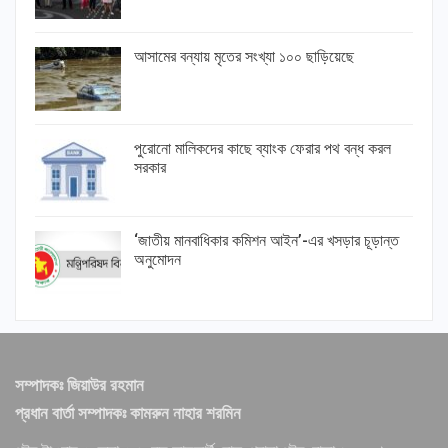
আসামের বন্যায় মৃতের সংখ্যা ১০০ ছাড়িয়েছে
পুরোনো মালিকদের কাছে ব্যাংক ফেরার পথ বন্ধ করল
সরকার
‘জাতীয় মানবাধিকার কমিশন আইন’-এর খসড়ার চূড়ান্ত
অনুমোদন
সম্পাদকঃ জিয়াউর রহমান
প্রধান বার্তা সম্পাদকঃ কামরুন নাহার শরমিন