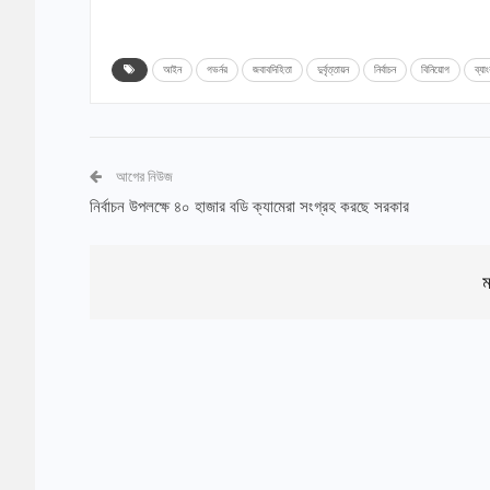
আইন
গভর্নর
জবাবদিহিতা
দুর্বৃত্তায়ন
নির্বাচন
বিনিয়োগ
ব্যা
আগের নিউজ
নির্বাচন উপলক্ষে ৪০ হাজার বডি ক্যামেরা সংগ্রহ করছে সরকার
ম