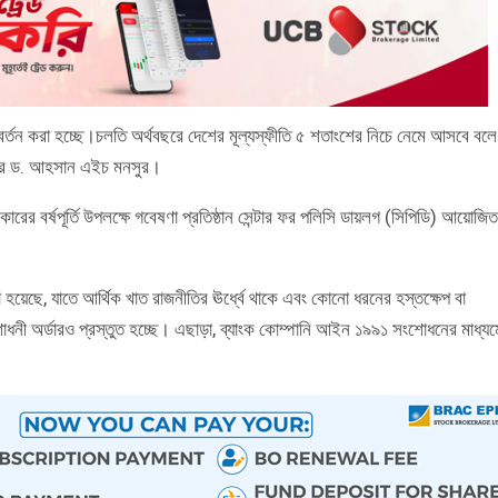
বর্তন করা হচ্ছে।চলতি অর্থবছরে দেশের মূল্যস্ফীতি ৫ শতাংশের নিচে নেমে আসবে বলে
র্নর ড. আহসান এইচ মনসুর।
ের বর্ষপূর্তি উপলক্ষে গবেষণা প্রতিষ্ঠান সেন্টার ফর পলিসি ডায়লগ (সিপিডি) আয়োজিত
 হয়েছে, যাতে আর্থিক খাত রাজনীতির ঊর্ধ্বে থাকে এবং কোনো ধরনের হস্তক্ষেপ বা
ংশোধনী অর্ডারও প্রস্তুত হচ্ছে। এছাড়া, ব্যাংক কোম্পানি আইন ১৯৯১ সংশোধনের মাধ্যম