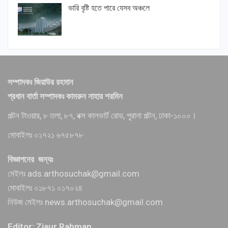
ভারি বৃষ্টি হতে পারে যেসব অঞ্চলে
সম্পাদকঃ জিয়াউর রহমান
প্রধান বার্তা সম্পাদকঃ কামরুন নাহার শরমিন
পল্টন টাওয়ার, ৮ তলা, ৮৭, বক্স কালভার্ট রোড, পুরানা পল্টন, ঢাকা-১০০০।
মোবাইলঃ ০১৭২১ ৬৭৫৮৭৮
বিজ্ঞাপনের জন্যঃ
মেইলঃ ads.arthosuchak@gmail.com
মোবাইলঃ ০১৮৭১ ০১৭০২৪
নিউজ মেইলঃ news.arthosuchak@gmail.com
Editor: Ziaur Rahman