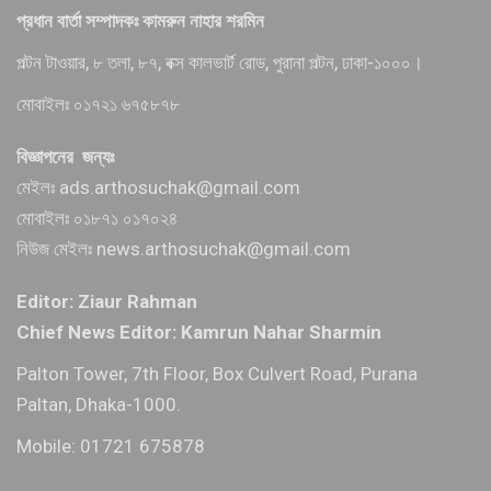
প্রধান বার্তা সম্পাদকঃ কামরুন নাহার শরমিন
পল্টন টাওয়ার, ৮ তলা, ৮৭, বক্স কালভার্ট রোড, পুরানা পল্টন, ঢাকা-১০০০।
মোবাইলঃ ০১৭২১ ৬৭৫৮৭৮
বিজ্ঞাপনের জন্যঃ
মেইলঃ ads.arthosuchak@gmail.com
মোবাইলঃ ০১৮৭১ ০১৭০২৪
নিউজ মেইলঃ news.arthosuchak@gmail.com
Editor: Ziaur Rahman
Chief News Editor: Kamrun Nahar Sharmin
Palton Tower, 7th Floor, Box Culvert Road, Purana
Paltan, Dhaka-1000.
Mobile: 01721 675878