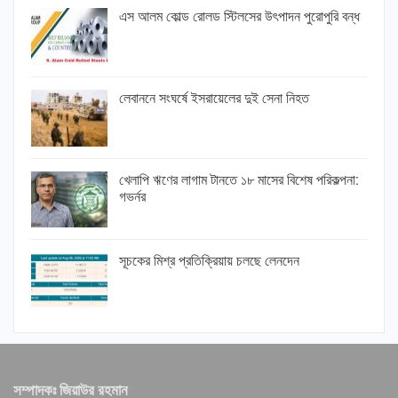
এস আলম কোল্ড রোলড স্টিলসের উৎপাদন পুরোপুরি বন্ধ
লেবাননে সংঘর্ষে ইসরায়েলের দুই সেনা নিহত
খেলাপি ঋণের লাগাম টানতে ১৮ মাসের বিশেষ পরিকল্পনা:
গভর্নর
সূচকের মিশ্র প্রতিক্রিয়ায় চলছে লেনদেন
সম্পাদকঃ জিয়াউর রহমান