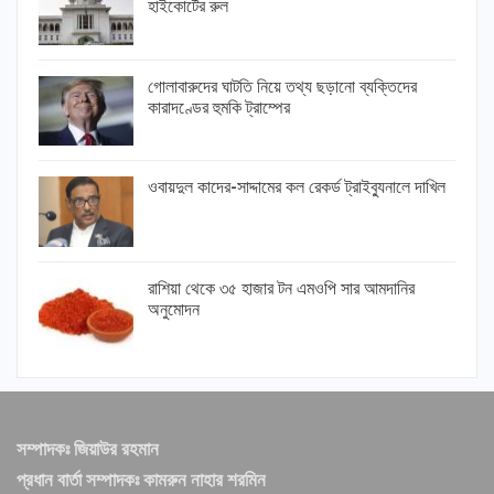
হাইকোর্টের রুল
গোলাবারুদের ঘাটতি নিয়ে তথ্য ছড়ানো ব্যক্তিদের
কারাদণ্ডের হুমকি ট্রাম্পের
ওবায়দুল কাদের-সাদ্দামের কল রেকর্ড ট্রাইব্যুনালে দাখিল
রাশিয়া থেকে ৩৫ হাজার টন এমওপি সার আমদানির
অনুমোদন
সম্পাদকঃ জিয়াউর রহমান
প্রধান বার্তা সম্পাদকঃ কামরুন নাহার শরমিন