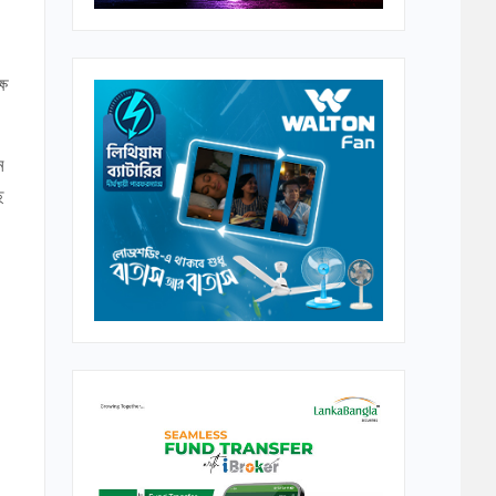
ষে
ন
ছ