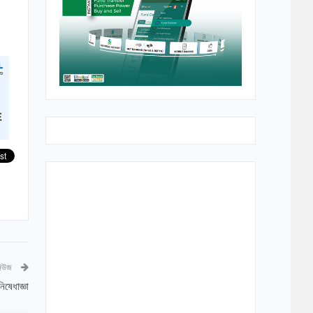
নিউজ
িষেধাজ্ঞা