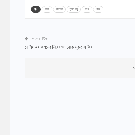
ঢাকা
তালিকা
দূষিত বায়ু
বিশ্ব
শহর
আগের নিউজ
বোলিং অ্যাকশনের নিষেধাজ্ঞা থেকে মুক্ত সাকিব
ম