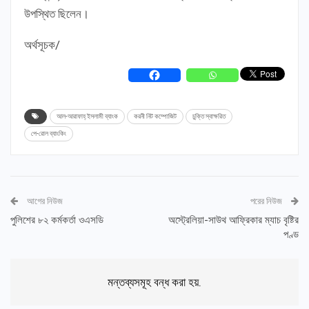
উপস্থিত ছিলেন।
অর্থসূচক/
আল-আরাফাহ্ ইসলামী ব্যাংক
করনী নিট কম্পোজিট
চুক্তি স্বাক্ষরিত
পে-রোল ব্যাংকিং
আগের নিউজ
পরের নিউজ
পুলিশের ৮২ কর্মকর্তা ওএসডি
অস্ট্রেলিয়া-সাউথ আফ্রিকার ম্যাচ বৃষ্টির
পণ্ড
মন্তব্যসমূহ বন্ধ করা হয়.