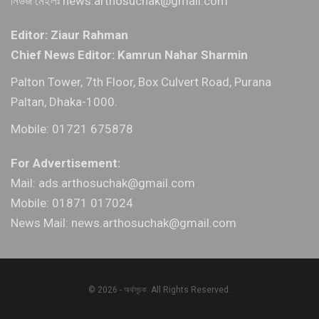
নিউজ মেইলঃ news.arthosuchak@gmail.com
Editor: Ziaur Rahman
Chief News Editor: Kamrun Nahar Sharmin
Palton Tower, 7th Floor, Box Culvert Road, Purana
Paltan, Dhaka-1000.
Mobile: 01721 675878
For Advertisement:
Mail: ads.arthosuchak@gmail.com
Mobile: 01871 017024
News Mail: news.arthosuchak@gmail.com
© 2026 - অর্থসূচক. All Rights Reserved.