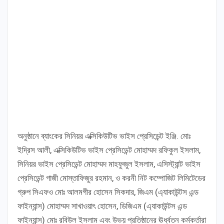
অনুষ্ঠানে ব্যাংকের সিনিয়র এক্সিকিউটিভ ভাইস প্রেসিডেন্ট ইঞ্জি. মোঃ
ইদ্রিস আলী, এক্সিকিউটিভ ভাইস প্রেসিডেন্ট মোহাম্মদ রফিকুল ইসলাম,
সিনিয়র ভাইস প্রেসিডেন্ট মোহাম্মদ মাহফুজুল ইসলাম, এসিস্ট্যান্ট ভাইস
প্রেসিডেন্ট গাজী মোস্তাফিজুর রহমান, ও করনী নিট কম্পোজিট লিমিটেডের
গ্রুপ সিএফও মোঃ আলমগীর হোসেন সিকদার, জিএম (এ্যাকাউন্টস এন্ড
ফাইন্যান্স) মোহাম্মদ সাখাওয়াৎ হোসেন, ডিজিএম (এ্যাকাউন্টস এন্ড
ফাইন্যান্স) মোঃ রবিউল ইসলাম এবং উভয় প্রতিষ্ঠানের ঊর্ধ্বতন কর্মকর্তারা