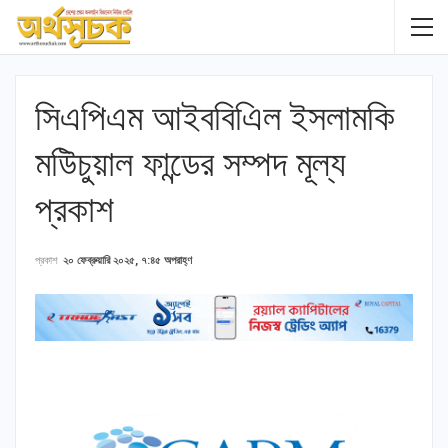
সিএপিএম আইববিএিল ইসলামকি
মউিচুয়াল ফান্ডের সম্পদ মূল্য
প্রকাশ
প্রকাশ
২০ ফেব্রুয়ারি ২০২৫, ৭:৪৫ অপরাহ্ণ