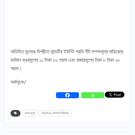
অভিহিত মূল্যের বিপরীতে ফান্ডটির ইউনিট প্রতি নীট সম্পদমূল্য দাড়িয়েছে
বর্তমান ক্রয়মূল্যে ১১ টাকা ৩২ পয়সা এবং বাজারমূল্যে টাকা ৮ টাকা ২৮
পয়সা।
অর্থসূচক/
সম্পদ মূল্য
সিএপিএম কোম্পানি লিমিটেড