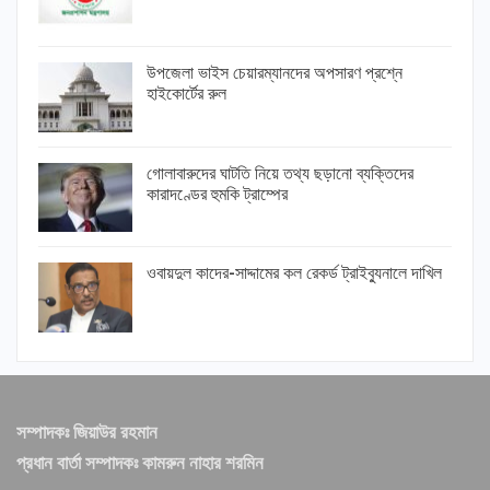
উপজেলা ভাইস চেয়ারম্যানদের অপসারণ প্রশ্নে
হাইকোর্টের রুল
গোলাবারুদের ঘাটতি নিয়ে তথ্য ছড়ানো ব্যক্তিদের
কারাদণ্ডের হুমকি ট্রাম্পের
ওবায়দুল কাদের-সাদ্দামের কল রেকর্ড ট্রাইব্যুনালে দাখিল
সম্পাদকঃ জিয়াউর রহমান
প্রধান বার্তা সম্পাদকঃ কামরুন নাহার শরমিন