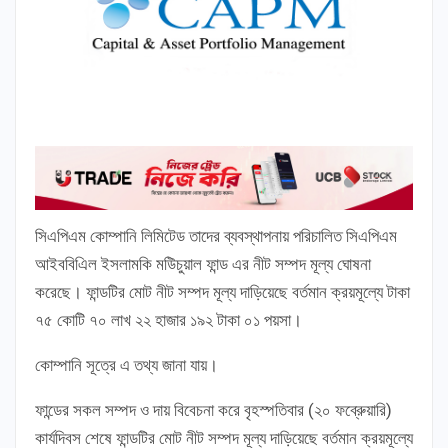
সিএপিএম কোম্পানি লিমিটেড তাদের ব্যবস্থাপনায় পরিচালিত সিএপিএম
আইববিএিল ইসলামকি মউিচুয়াল ফান্ড এর নীট সম্পদ মূল্য ঘোষনা
করেছে। ফান্ডটির মোট নীট সম্পদ মূল্য দাড়িয়েছে বর্তমান ক্রয়মূল্যে টাকা
৭৫ কোটি ৭০ লাখ ২২ হাজার ১৯২ টাকা ০১ পয়সা।
কোম্পানি সূত্রে এ তথ্য জানা যায়।
ফান্ডের সকল সম্পদ ও দায় বিবেচনা করে বৃহস্পতিবার (২০ ফব্রেুয়ারি)
কার্যদিবস শেষে ফান্ডটির মোট নীট সম্পদ মূল্য দাড়িয়েছে বর্তমান ক্রয়মূল্যে