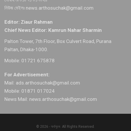
নিউজ মেইলঃ news.arthosuchak@gmail.com
Editor: Ziaur Rahman
Chief News Editor: Kamrun Nahar Sharmin
Palton Tower, 7th Floor, Box Culvert Road, Purana
Paltan, Dhaka-1000.
Mobile: 01721 675878
For Advertisement:
Mail: ads.arthosuchak@gmail.com
Mobile: 01871 017024
News Mail: news.arthosuchak@gmail.com
© 2026 - অর্থসূচক. All Rights Reserved.