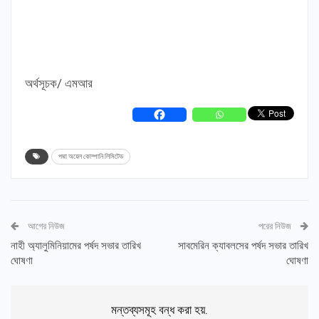
অর্থসূচক/ এমআর
পদ্মা অয়েল কোম্পানি লিমিটেড
আগের নিউজ
পরের নিউজ
নাহী অ্যালুমিনিয়ামের পর্ষদ সভার তারিখ
সাবমেরিন ক্যাবলসের পর্ষদ সভার তারিখ
ঘোষণা
ঘোষণা
মন্তব্যসমূহ বন্ধ করা হয়.