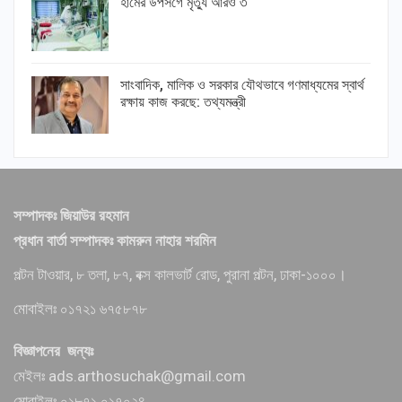
হামের উপসর্গে মৃত্যু আরও ৩
সাংবাদিক, মালিক ও সরকার যৌথভাবে গণমাধ্যমের স্বার্থ
রক্ষায় কাজ করছে: তথ্যমন্ত্রী
সম্পাদকঃ জিয়াউর রহমান
প্রধান বার্তা সম্পাদকঃ কামরুন নাহার শরমিন
পল্টন টাওয়ার, ৮ তলা, ৮৭, বক্স কালভার্ট রোড, পুরানা পল্টন, ঢাকা-১০০০।
মোবাইলঃ ০১৭২১ ৬৭৫৮৭৮
বিজ্ঞাপনের জন্যঃ
মেইলঃ ads.arthosuchak@gmail.com
মোবাইলঃ ০১৮৭১ ০১৭০২৪