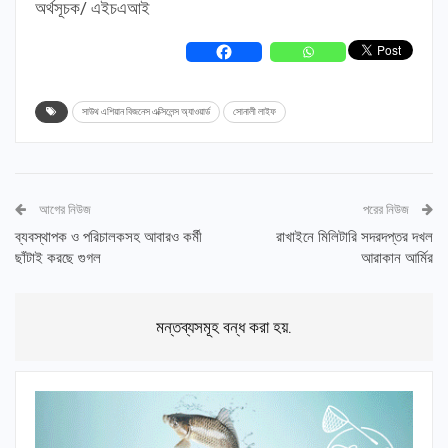
অর্থসূচক/ এইচএআই
সাউথ এশিয়ান বিজনেস এক্সিলেন্স অ্যাওয়ার্ড
সোনালী লাইফ
আগের নিউজ
পরের নিউজ
ব্যবস্থাপক ও পরিচালকসহ আবারও কর্মী
রাখাইনে মিলিটারি সদরদপ্তর দখল
ছাঁটাই করছে গুগল
আরাকান আর্মির
মন্তব্যসমূহ বন্ধ করা হয়.