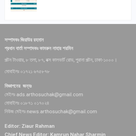
সম্পাদকঃ জিয়াউর রহমান
প্রধান বার্তা সম্পাদকঃ কামরুন নাহার শরমিন
পল্টন টাওয়ার, ৮ তলা, ৮৭, বক্স কালভার্ট রোড, পুরানা পল্টন, ঢাকা-১০০০।
মোবাইলঃ ০১৭২১ ৬৭৫৮৭৮
বিজ্ঞাপনের জন্যঃ
মেইলঃ ads.arthosuchak@gmail.com
মোবাইলঃ ০১৮৭১ ০১৭০২৪
নিউজ মেইলঃ news.arthosuchak@gmail.com
Editor: Ziaur Rahman
Chief News Editor: Kamrun Nahar Sharmin