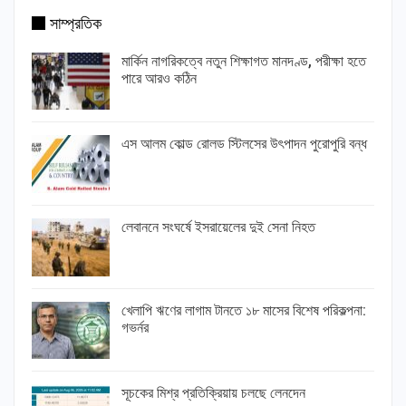
সাম্প্রতিক
মার্কিন নাগরিকত্বে নতুন শিক্ষাগত মানদণ্ড, পরীক্ষা হতে
পারে আরও কঠিন
এস আলম কোল্ড রোলড স্টিলসের উৎপাদন পুরোপুরি বন্ধ
লেবাননে সংঘর্ষে ইসরায়েলের দুই সেনা নিহত
খেলাপি ঋণের লাগাম টানতে ১৮ মাসের বিশেষ পরিকল্পনা:
গভর্নর
সূচকের মিশ্র প্রতিক্রিয়ায় চলছে লেনদেন