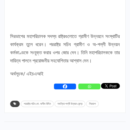
সিরডাপের মহাপরিচালক সদস্য রাষ্ট্রগুলোতে গ্রামীণ উন্নয়নে সংস্থাটির
কার্যক্রম তুলে ধরেন। পররাষ্ট্র সচিব গ্রামীণ ও অ-পল্লী উন্নয়ন
কর্মকাণ্ডকে সংযুক্ত করার ওপর জোর দেন। তিনি মহাপরিচালককে তার
দায়িত্ব পালনে প্রয়োজনীয় সহযোগিতার আশ্বাস দেন।
অর্থসূচক/ এইচএআই
পররাষ্ট্র সচিব মো. জসীম উদ্দিন
সমন্বিত পল্লী উন্নয়ন কেন্দ্র
সিরডাপ