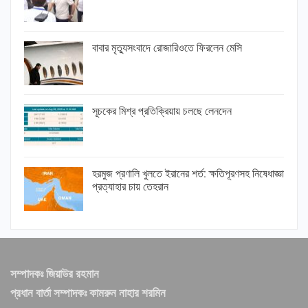
বাবার মৃত্যুসংবাদে রোজারিওতে ফিরলেন মেসি
সূচকের মিশ্র প্রতিক্রিয়ায় চলছে লেনদেন
হরমুজ প্রণালি খুলতে ইরানের শর্ত: ক্ষতিপূরণসহ নিষেধাজ্ঞা
প্রত্যাহার চায় তেহরান
সম্পাদকঃ জিয়াউর রহমান
প্রধান বার্তা সম্পাদকঃ কামরুন নাহার শরমিন