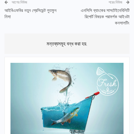
আগের নিউজ
পরের নিউজ
আইবিএফবির নতুন প্রেসিডেন্ট লুতফুন
এনসিসি ব্যাংকের সাসটেইনেবিলিটি
নিসা
রিপোর্ট বিষয়ক পরামর্শক আইওটা
কনসালটিং
মন্তব্যসমূহ বন্ধ করা হয়.