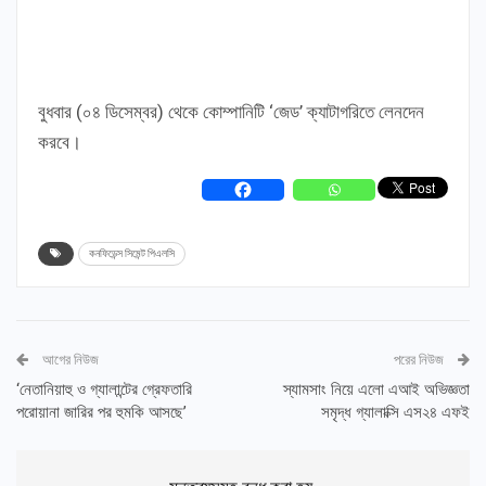
বুধবার (০৪ ডিসেম্বর) থেকে কোম্পানিটি ‘জেড’ ক্যাটাগরিতে লেনদেন
করবে।
কনফিডেন্স সিমেন্ট পিএলসি
আগের নিউজ
পরের নিউজ
‘নেতানিয়াহু ও গ্যালান্টের গ্রেফতারি
স্যামসাং নিয়ে এলো এআই অভিজ্ঞতা
পরোয়ানা জারির পর হুমকি আসছে’
সমৃদ্ধ গ্যালাক্সি এস২৪ এফই