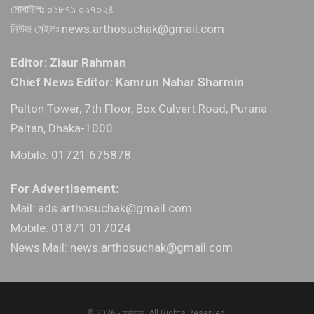
মোবাইলঃ ০১৮৭১ ০১৭০২৪
নিউজ মেইলঃ news.arthosuchak@gmail.com
Editor: Ziaur Rahman
Chief News Editor: Kamrun Nahar Sharmin
Palton Tower, 7th Floor, Box Culvert Road, Purana
Paltan, Dhaka-1000.
Mobile: 01721 675878
For Advertisement:
Mail: ads.arthosuchak@gmail.com
Mobile: 01871 017024
News Mail: news.arthosuchak@gmail.com
© 2026 - অর্থসূচক. All Rights Reserved.