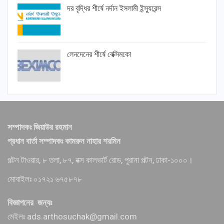
দর বৃদ্ধির শীর্ষে নর্দান ইসলামী ইন্স্যুরেন্স
লেনদেনের শীর্ষে বেক্সিমকো
সম্পাদকঃ জিয়াউর রহমান
প্রধান বার্তা সম্পাদকঃ কামরুন নাহার শরমিন
পল্টন টাওয়ার, ৮ তলা, ৮৭, বক্স কালভার্ট রোড, পুরানা পল্টন, ঢাকা-১০০০।
মোবাইলঃ ০১৭২১ ৬৭৫৮৭৮
বিজ্ঞাপনের জন্যঃ
মেইলঃ ads.arthosuchak@gmail.com