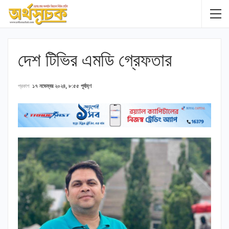
দেশ টিভির এমডি গ্রেফতার
প্রকাশ
১৭ নভেম্বর ২০২৪, ৮:৫৫ পূর্বাহ্ণ