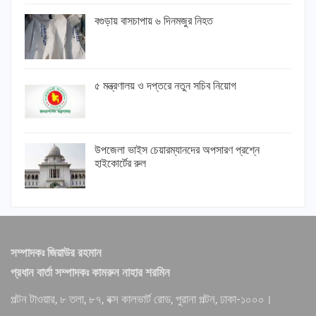
বগুড়ায় বাসচাপায় ৬ দিনমজুর নিহত
৫ মন্ত্রণালয় ও দপ্তরে নতুন সচিব নিয়োগ
উপজেলা ভাইস চেয়ারম্যানদের অপসারণ প্রশ্নে
হাইকোর্টের রুল
সম্পাদকঃ জিয়াউর রহমান
প্রধান বার্তা সম্পাদকঃ কামরুন নাহার শরমিন
পল্টন টাওয়ার, ৮ তলা, ৮৭, বক্স কালভার্ট রোড, পুরানা পল্টন, ঢাকা-১০০০।