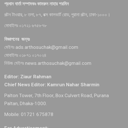
প্রধান বার্তা সম্পাদকঃ কামরুন নাহার শরমিন
পল্টন টাওয়ার, ৮ তলা, ৮৭, বক্স কালভার্ট রোড, পুরানা পল্টন, ঢাকা-১০০০।
মোবাইলঃ ০১৭২১ ৬৭৫৮৭৮
বিজ্ঞাপনের জন্যঃ
মেইলঃ ads.arthosuchak@gmail.com
মোবাইলঃ ০১৮৭১ ০১৭০২৪
নিউজ মেইলঃ news.arthosuchak@gmail.com
Editor: Ziaur Rahman
Chief News Editor: Kamrun Nahar Sharmin
Palton Tower, 7th Floor, Box Culvert Road, Purana
Paltan, Dhaka-1000.
Mobile: 01721 675878